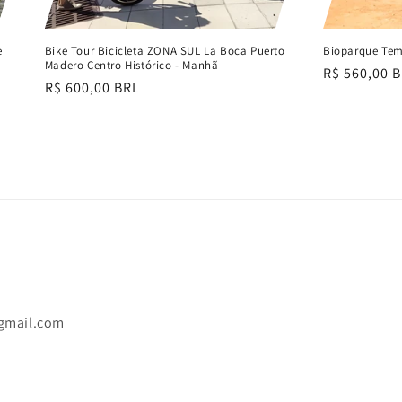
e
Bike Tour Bicicleta ZONA SUL La Boca Puerto
Bioparque Tem
Madero Centro Histórico - Manhã
Preço
R$ 560,00 
Preço
R$ 600,00 BRL
normal
normal
gmail.com