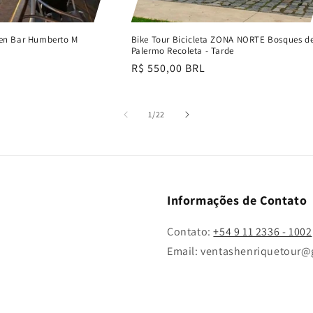
pen Bar Humberto M
Bike Tour Bicicleta ZONA NORTE Bosques d
Palermo Recoleta - Tarde
Preço
R$ 550,00 BRL
normal
de
1
/
22
Informações de Contato
Contato:
+54 9 11 2336 - 1002
Email: ventashenriquetour@