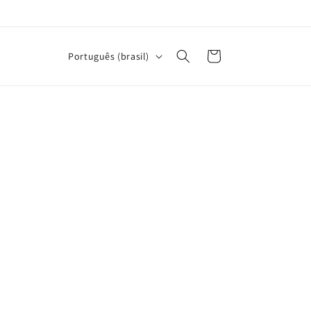
I
Carrinho
Português (brasil)
d
i
o
m
a