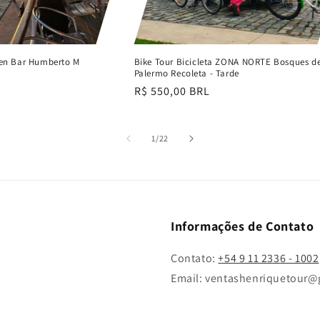
pen Bar Humberto M
Bike Tour Bicicleta ZONA NORTE Bosques d
Palermo Recoleta - Tarde
Preço
R$ 550,00 BRL
normal
de
1
/
22
Informações de Contato
Contato:
+54 9 11 2336 - 1002
Email: ventashenriquetour@