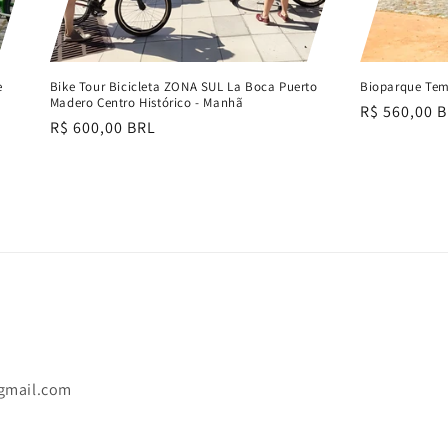
e
Bike Tour Bicicleta ZONA SUL La Boca Puerto
Bioparque Tem
Madero Centro Histórico - Manhã
Preço
R$ 560,00 
Preço
R$ 600,00 BRL
normal
normal
gmail.com