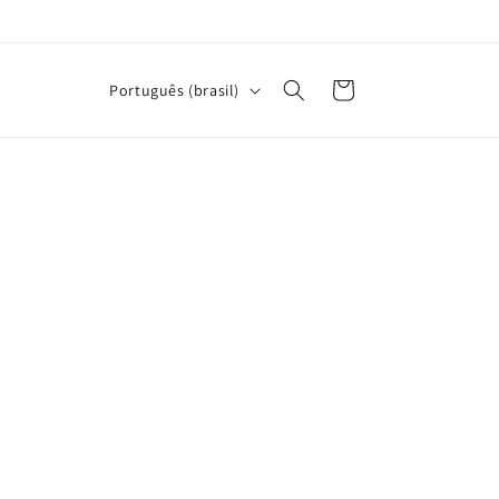
I
Carrinho
Português (brasil)
d
i
o
m
a