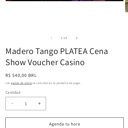
Abrir
elemento
multimedia
Ab
1
e
en
m
una
2
ventana
e
modal
u
de
1
/
14
v
m
Madero Tango PLATEA Cena
Show Voucher Casino
Precio
R$ 540,00 BRL
habitual
Los
gastos de envío
se calculan en la pantalla de pago.
Cantidad
Reducir
Aumentar
cantidad
cantidad
para
para
Madero
Madero
Agenda tu hora