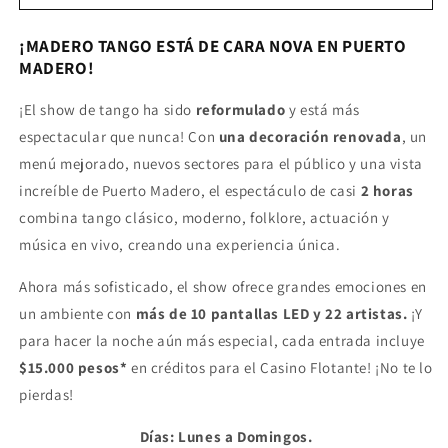
Tango
Tango
PLATEA
PLATEA
¡MADERO TANGO ESTÁ DE CARA NOVA EN PUERTO
Cena
Cena
MADERO!
Show
Show
Voucher
Voucher
¡El show de tango ha sido
reformulado
y está más
Casino
Casino
espectacular que nunca! Con
una decoración renovada
, un
menú mejorado, nuevos sectores para el público y una vista
increíble de Puerto Madero, el espectáculo de casi
2 horas
combina tango clásico, moderno, folklore, actuación y
música en vivo, creando una experiencia única.
Ahora más sofisticado, el show ofrece grandes emociones en
un ambiente con
más de 10 pantallas LED y 22 artistas.
¡Y
para hacer la noche aún más especial, cada entrada incluye
$15.000 pesos*
en créditos para el Casino Flotante! ¡No te lo
pierdas!
Días: Lunes a Domingos.