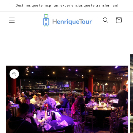
Ir
¡Destinos que te inspiran, experiencias que te transforman!
directamente
al contenido
Carrito
Ir
directamente
a la
información
del producto